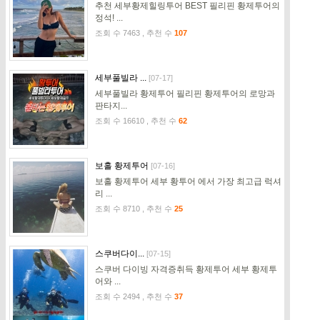
추천 세부황제힐링투어 BEST 필리핀 황제투어의
정석! ...
조회 수 7463 , 추천 수
107
세부풀빌라 ...
[07-17]
세부풀빌라 황제투어 필리핀 황제투어의 로망과
판타지...
조회 수 16610 , 추천 수
62
보홀 황제투어
[07-16]
보홀 황제투어 세부 황투어 에서 가장 최고급 럭셔
리 ...
조회 수 8710 , 추천 수
25
스쿠버다이...
[07-15]
스쿠버 다이빙 자격증취득 황제투어 세부 황제투
어와 ...
조회 수 2494 , 추천 수
37