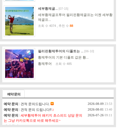
세부황제골...
[07-15]
세부황제골프투어 필리핀황제골프는 이젠 세부황
제골프...
조회 수 4074 , 추천 수
88
필리핀황제투어의 디폴트는 ...
[06-10]
황제투어의 기본 디폴트 값은 황...
황제투어
조회 수 485
값어치 있게 잘 모시겠습니...
[01-25]
세부 황제투어 황제여행은 항상 ...
예약 문의
황제투어
조회 수 702
예약 문의
견적 문의드립니다.
2026-08-09
23:53
예약 문의
견적 문의 드립니다!!
2026-08-01
13:40
2
예약 문의
세부황제투어 패키지 초스피드 상담 문의
2026-07-26
09:11
는 그냥 카카오톡으로 바로 해주세요~
겨울 연말연시는 황투어 황...
[11-15]
예약 문의
2명 여행 상담드려요
2026-07-25
14:34
1
이번 겨울 연말연시도 당연히 세...