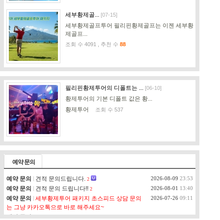
세부황제골...
[07-15]
세부황제골프투어 필리핀황제골프는 이젠 세부황
제골프...
조회 수 4091 , 추천 수
88
필리핀황제투어의 디폴트는 ...
[06-10]
황제투어의 기본 디폴트 값은 황...
황제투어
조회 수 537
값어치 있게 잘 모시겠습니...
[01-25]
세부 황제투어 황제여행은 항상 ...
예약 문의
황제투어
조회 수 757
예약 문의
견적 문의드립니다.
2026-08-09
23:53
2
예약 문의
견적 문의 드립니다!!
2026-08-01
13:40
2
예약 문의
세부황제투어 패키지 초스피드 상담 문의
2026-07-26
09:11
는 그냥 카카오톡으로 바로 해주세요~
겨울 연말연시는 황투어 황...
[11-15]
예약 문의
2명 여행 상담드려요
2026-07-25
14:34
1
이번 겨울 연말연시도 당연히 세...