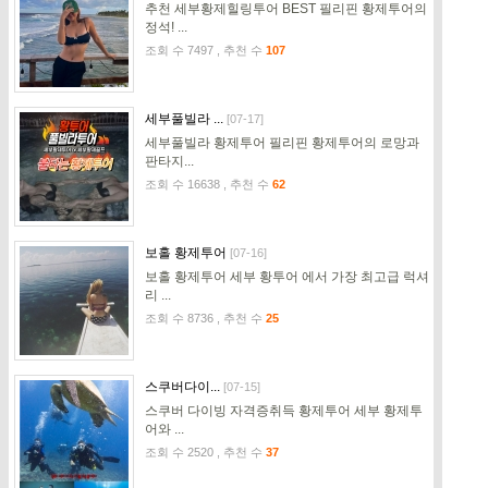
추천 세부황제힐링투어 BEST 필리핀 황제투어의
정석! ...
조회 수 7497 , 추천 수
107
세부풀빌라 ...
[07-17]
세부풀빌라 황제투어 필리핀 황제투어의 로망과
판타지...
조회 수 16638 , 추천 수
62
보홀 황제투어
[07-16]
보홀 황제투어 세부 황투어 에서 가장 최고급 럭셔
리 ...
조회 수 8736 , 추천 수
25
스쿠버다이...
[07-15]
스쿠버 다이빙 자격증취득 황제투어 세부 황제투
어와 ...
조회 수 2520 , 추천 수
37